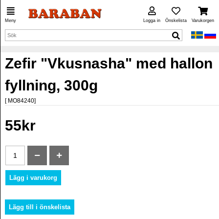
Meny
Logga in
Önskelista
Varukorgen
Zefir "Vkusnasha" med hallon
fyllning, 300g
[ MO84240]
55kr