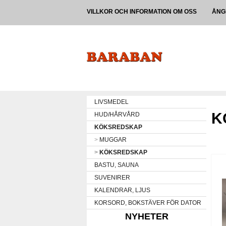
VILLKOR OCH INFORMATION OM OSS
ÅNG
LIVSMEDEL
K
HUD/HÅRVÅRD
KÖKSREDSKAP
>
MUGGAR
>
KÖKSREDSKAP
BASTU, SAUNA
SUVENIRER
KALENDRAR, LJUS
KORSORD, BOKSTÄVER FÖR DATOR
NYHETER