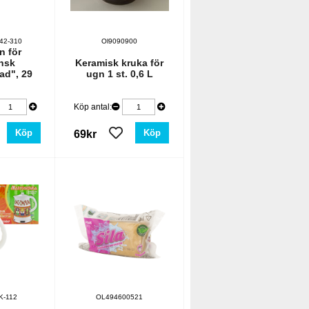
42-310
Ol9090900
n för
nsk
Keramisk kruka för
ad", 29
ugn 1 st. 0,6 L
Köp antal:
Köp
Köp
69kr
K-112
OL494600521