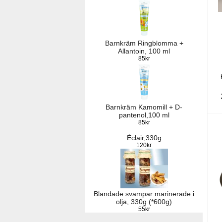
Barnkräm Ringblomma +
Allantoin, 100 ml
85kr
Barnkräm Kamomill + D-
pantenol,100 ml
85kr
Éclair,330g
120kr
Blandade svampar marinerade i
olja, 330g (*600g)
55kr