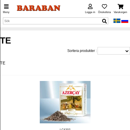
Meny
Logga in
Önskelista
Varukorgen
TE
Sortera produkter :
TE
LC4202