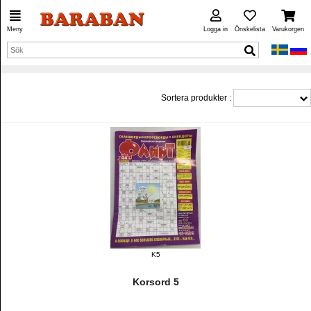
Meny
Logga in
Önskelista
Varukorgen
Sortera produkter :
K5
Korsord 5