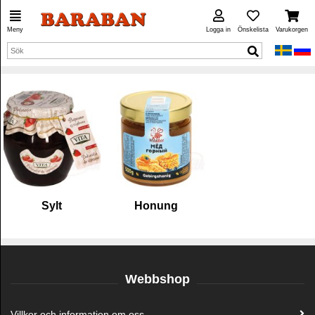
Meny
Logga in
Önskelista
Varukorgen
Sylt
Honung
Webbshop
Villkor och information om oss