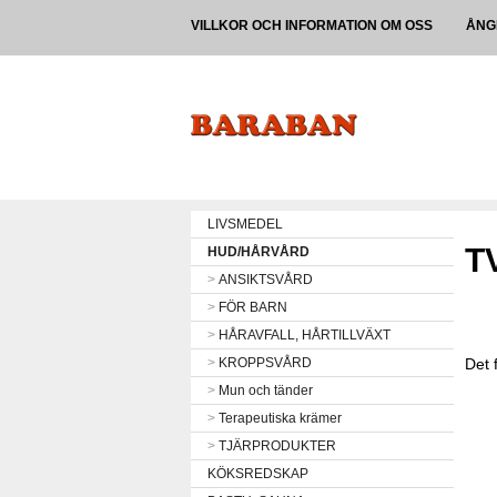
VILLKOR OCH INFORMATION OM OSS
ÅNG
LIVSMEDEL
T
HUD/HÅRVÅRD
>
ANSIKTSVÅRD
>
FÖR BARN
>
HÅRAVFALL, HÅRTILLVÄXT
>
KROPPSVÅRD
Det 
>
Mun och tänder
>
Terapeutiska krämer
>
TJÄRPRODUKTER
KÖKSREDSKAP