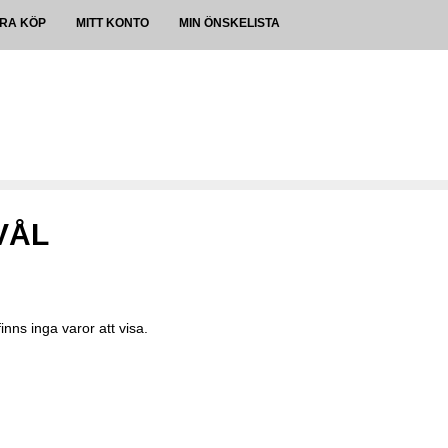
RA KÖP
MITT KONTO
MIN ÖNSKELISTA
VÅL
finns inga varor att visa.