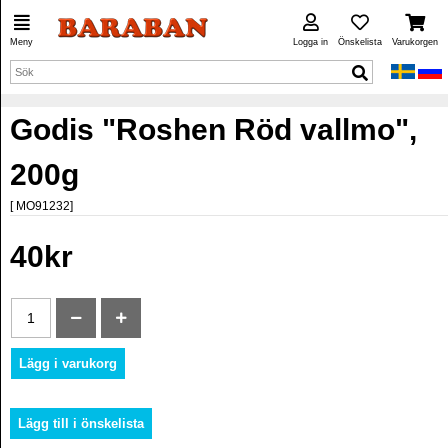
Meny
Logga in
Önskelista
Varukorgen
Godis "Roshen Röd vallmo",
200g
[ MO91232]
40kr