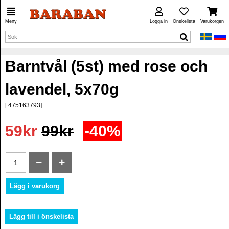
Meny
Logga in
Önskelista
Varukorgen
Barntvål (5st) med rose och
lavendel, 5x70g
[ 475163793]
59kr
99kr
-40%