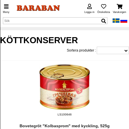
Meny
Logga in
Önskelista
Varukorgen
KÖTTKONSERVER
Sortera produkter :
LS100646
Bovetegröt "Kolbasprom" med kyckling, 525g