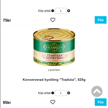
Köp antal:
Köp
75kr
LS107637
Konserverad kyckling "Tradizia", 525g
Köp antal:
Köp
95kr