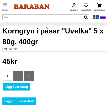
Meny
Logga in
Önskelista
Varukorgen
Korngryn i påsar "Uvelka" 5 x
80g, 400gr
[ MO56322]
45kr